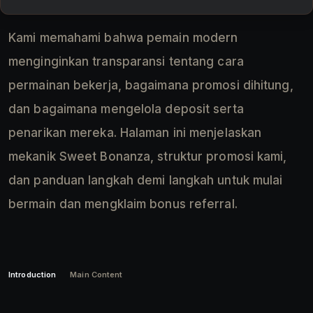
Kami memahami bahwa pemain modern
menginginkan transparansi tentang cara
permainan bekerja, bagaimana promosi dihitung,
dan bagaimana mengelola deposit serta
penarikan mereka. Halaman ini menjelaskan
mekanik Sweet Bonanza, struktur promosi kami,
dan panduan langkah demi langkah untuk mulai
bermain dan mengklaim bonus referral.
Introduction
Main Content