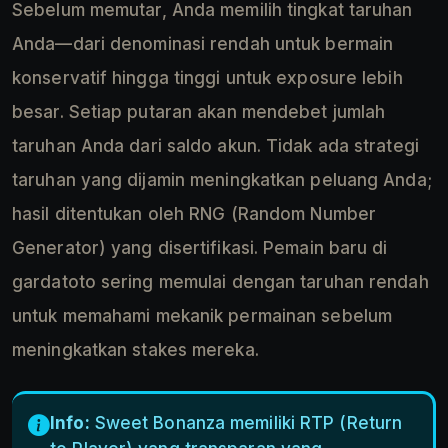
Sebelum memutar, Anda memilih tingkat taruhan
Anda—dari denominasi rendah untuk bermain
konservatif hingga tinggi untuk exposure lebih
besar. Setiap putaran akan mendebet jumlah
taruhan Anda dari saldo akun. Tidak ada strategi
taruhan yang dijamin meningkatkan peluang Anda;
hasil ditentukan oleh RNG (Random Number
Generator) yang disertifikasi. Pemain baru di
gardatoto sering memulai dengan taruhan rendah
untuk memahami mekanik permainan sebelum
meningkatkan stakes mereka.
Info:
Sweet Bonanza memiliki RTP (Return