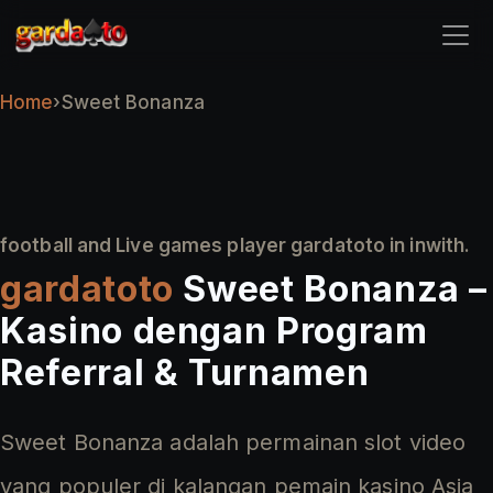
gardatoto
Home
›
Sweet Bonanza
football and Live games player gardatoto in inwith.
gardatoto
Sweet Bonanza –
Kasino dengan Program
Referral & Turnamen
Sweet Bonanza adalah permainan slot video
yang populer di kalangan pemain kasino Asia