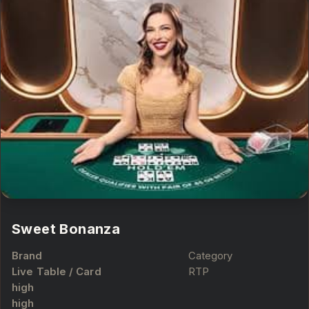
Sweet Bonanza
Brand
Category
Live Table / Card
RTP
high
high