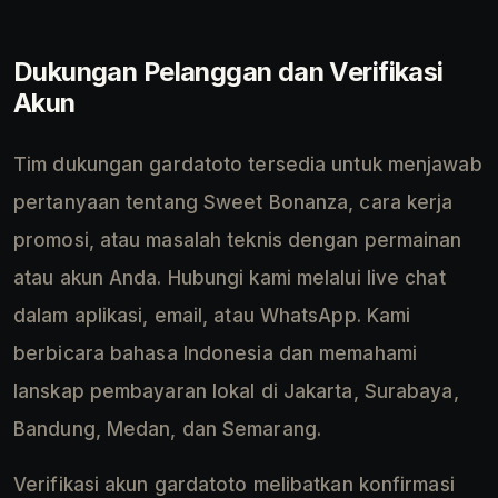
Dukungan Pelanggan dan Verifikasi
Akun
Tim dukungan gardatoto tersedia untuk menjawab
pertanyaan tentang Sweet Bonanza, cara kerja
promosi, atau masalah teknis dengan permainan
atau akun Anda. Hubungi kami melalui live chat
dalam aplikasi, email, atau WhatsApp. Kami
berbicara bahasa Indonesia dan memahami
lanskap pembayaran lokal di Jakarta, Surabaya,
Bandung, Medan, dan Semarang.
Verifikasi akun gardatoto melibatkan konfirmasi