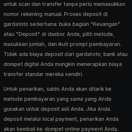
untuk scan dan transfer tanpa perlu memasukkan
nomor rekening manual. Proses deposit di
gardatoto sederhana: buka bagian "Keuangan"
atau "Deposit" di dasbor Anda, pilih metode,
masukkan jumlah, dan ikuti prompt pembayaran.
Tidak ada biaya deposit dari gardatoto; bank atau
dompet digital Anda mungkin menerapkan biaya
transfer standar mereka sendiri.
Untuk penarikan, saldo Anda akan ditarik ke
metode pembayaran yang sama yang Anda
gunakan untuk deposit asli Anda. Jika Anda
deposit melalui local payment, penarikan Anda
akan kembali ke dompet online payment Anda.