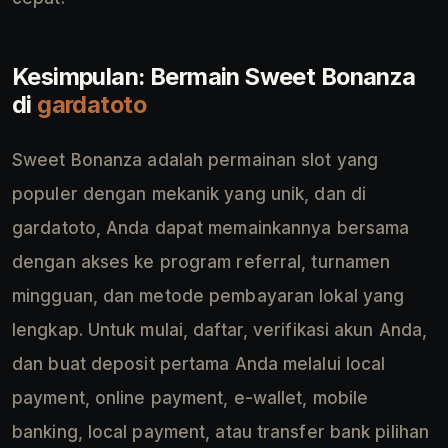
Kesimpulan: Bermain Sweet Bonanza
di
gardatoto
Sweet Bonanza adalah permainan slot yang
populer dengan mekanik yang unik, dan di
gardatoto, Anda dapat memainkannya bersama
dengan akses ke program referral, turnamen
mingguan, dan metode pembayaran lokal yang
lengkap. Untuk mulai, daftar, verifikasi akun Anda,
dan buat deposit pertama Anda melalui local
payment, online payment, e-wallet, mobile
banking, local payment, atau transfer bank pilihan