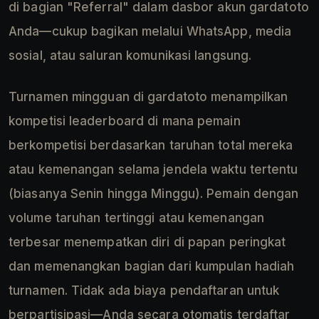
di bagian "Referral" dalam dasbor akun gardatoto
Anda—cukup bagikan melalui WhatsApp, media
sosial, atau saluran komunikasi langsung.
Turnamen mingguan di gardatoto menampilkan
kompetisi leaderboard di mana pemain
berkompetisi berdasarkan taruhan total mereka
atau kemenangan selama jendela waktu tertentu
(biasanya Senin hingga Minggu). Pemain dengan
volume taruhan tertinggi atau kemenangan
terbesar menempatkan diri di papan peringkat
dan memenangkan bagian dari kumpulan hadiah
turnamen. Tidak ada biaya pendaftaran untuk
berpartisipasi—Anda secara otomatis terdaftar