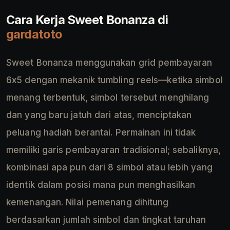
Cara Kerja Sweet Bonanza di
gardatoto
Sweet Bonanza menggunakan grid pembayaran
6x5 dengan mekanik tumbling reels—ketika simbol
menang terbentuk, simbol tersebut menghilang
dan yang baru jatuh dari atas, menciptakan
peluang hadiah berantai. Permainan ini tidak
memiliki garis pembayaran tradisional; sebaliknya,
kombinasi apa pun dari 8 simbol atau lebih yang
identik dalam posisi mana pun menghasilkan
kemenangan. Nilai pemenang dihitung
berdasarkan jumlah simbol dan tingkat taruhan