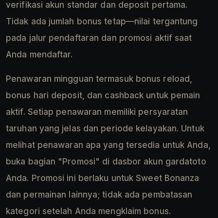
verifikasi akun standar dan deposit pertama.
Tidak ada jumlah bonus tetap—nilai tergantung
pada jalur pendaftaran dan promosi aktif saat
Anda mendaftar.
Penawaran mingguan termasuk bonus reload,
bonus hari deposit, dan cashback untuk pemain
aktif. Setiap penawaran memiliki persyaratan
taruhan yang jelas dan periode kelayakan. Untuk
melihat penawaran apa yang tersedia untuk Anda,
buka bagian "Promosi" di dasbor akun gardatoto
Anda. Promosi ini berlaku untuk Sweet Bonanza
dan permainan lainnya; tidak ada pembatasan
kategori setelah Anda mengklaim bonus.