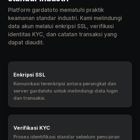
Platform gardatoto mematuhi praktik
keamanan standar industri. Kami melindungi
data akun melalui enkripsi SSL, verifikasi
identitas KYC, dan catatan transaksi yang
dapat diaudit.
Enkripsi SSL
Komunikasi terenkripsi antara perangkat dan
server gardatoto untuk melindungi data login
dan transaksi.
Verifikasi KYC
Proses identifikasi standar sebelum pencairan