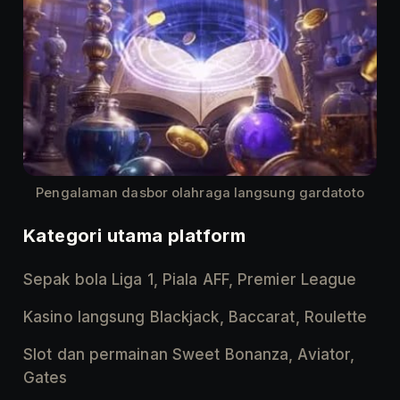
Pengalaman dasbor olahraga langsung gardatoto
Kategori utama platform
Sepak bola Liga 1, Piala AFF, Premier League
Kasino langsung Blackjack, Baccarat, Roulette
Slot dan permainan Sweet Bonanza, Aviator,
Gates