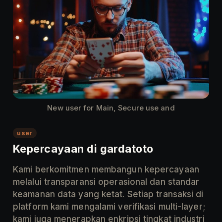
New user for Main, Secure use and
user
Kepercayaan di gardatoto
Kami berkomitmen membangun kepercayaan
melalui transparansi operasional dan standar
keamanan data yang ketat. Setiap transaksi di
platform kami mengalami verifikasi multi-layer;
kami juga menerapkan enkripsi tingkat industri