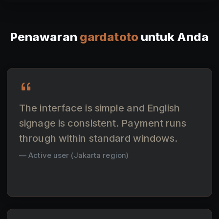
Penawaran
gardatoto
untuk Anda
The interface is simple and English
signage is consistent. Payment runs
through within standard windows.
Active user (Jakarta region)