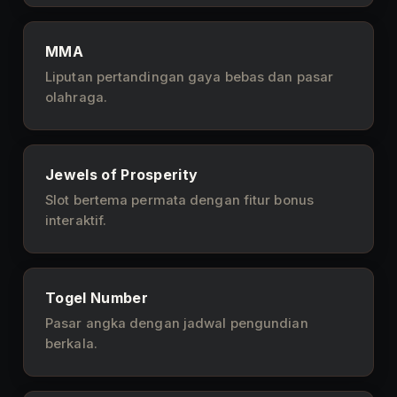
MMA
Liputan pertandingan gaya bebas dan pasar
olahraga.
Jewels of Prosperity
Slot bertema permata dengan fitur bonus
interaktif.
Togel Number
Pasar angka dengan jadwal pengundian
berkala.