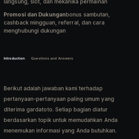
langsung, slot, dan mekanika permainan
Promosi dan Dukungan
bonus sambutan,
cashback mingguan, referral, dan cara
menghubungi dukungan
Introduction
Questions and Answers
Berikut adalah jawaban kami terhadap
pertanyaan-pertanyaan paling umum yang
diterima gardatoto. Setiap bagian diatur
berdasarkan topik untuk memudahkan Anda
menemukan informasi yang Anda butuhkan.